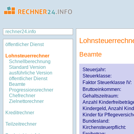
rechner24.info
Lohnsteuerrechn
öffentlicher Dienst
Beamte
Lohnsteuerrechner
Schnellberechnung
Standard Version
Steuerjahr:
ausführliche Version
Steuerklasse
:
öffentlicher Dienst
Faktor Steuerklasse IV:
Beamte
Bruttoeinkommen:
Progressionsrechner
Chefrechner
Gehaltszeitraum:
Zielnettorechner
Anzahl Kinderfreibeträg
Kindergeld, Anzahl Kind
Kreditrechner
Kinder für Pflegeversi
Bundesland:
Teilzeitrechner
Kirchensteuerpflicht:
Freibetrag: