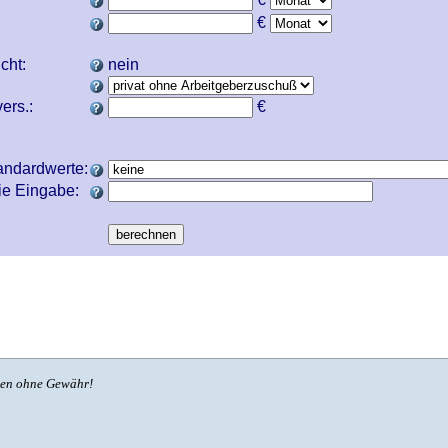
€
icht:
nein
ers.:
€
andardwerte:
ie Eingabe:
ben ohne Gewähr!