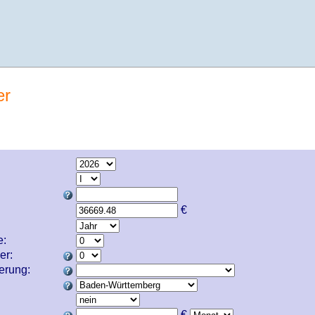
er
€
e:
er:
cherung:
€