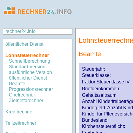
rechner24.info
Lohnsteuerrechn
öffentlicher Dienst
Beamte
Lohnsteuerrechner
Schnellberechnung
Standard Version
Steuerjahr:
ausführliche Version
Steuerklasse
:
öffentlicher Dienst
Faktor Steuerklasse IV:
Beamte
Bruttoeinkommen:
Progressionsrechner
Chefrechner
Gehaltszeitraum:
Zielnettorechner
Anzahl Kinderfreibeträg
Kindergeld, Anzahl Kind
Kreditrechner
Kinder für Pflegeversi
Bundesland:
Teilzeitrechner
Kirchensteuerpflicht:
Freibetrag: