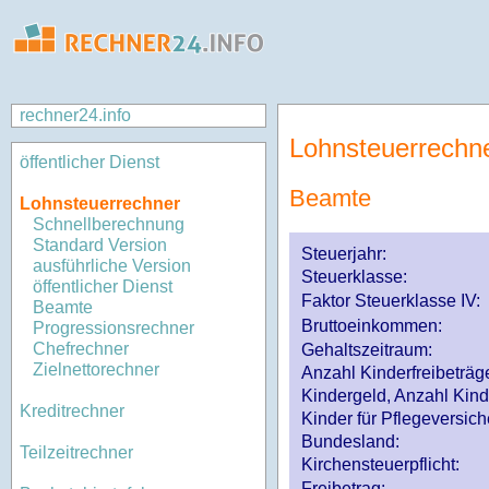
rechner24.info
Lohnsteuerrechn
öffentlicher Dienst
Beamte
Lohnsteuerrechner
Schnellberechnung
Standard Version
Steuerjahr:
ausführliche Version
Steuerklasse
:
öffentlicher Dienst
Faktor Steuerklasse IV:
Beamte
Bruttoeinkommen:
Progressionsrechner
Chefrechner
Gehaltszeitraum:
Zielnettorechner
Anzahl Kinderfreibeträg
Kindergeld, Anzahl Kind
Kreditrechner
Kinder für Pflegeversi
Bundesland:
Teilzeitrechner
Kirchensteuerpflicht:
Freibetrag: