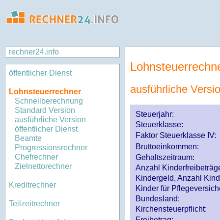
rechner24.info
Lohnsteuerrechn
öffentlicher Dienst
ausführliche Versi
Lohnsteuerrechner
Schnellberechnung
Standard Version
Steuerjahr:
ausführliche Version
Steuerklasse
:
öffentlicher Dienst
Faktor Steuerklasse IV:
Beamte
Bruttoeinkommen:
Progressionsrechner
Chefrechner
Gehaltszeitraum:
Zielnettorechner
Anzahl Kinderfreibeträg
Kindergeld, Anzahl Kind
Kreditrechner
Kinder für Pflegeversi
Bundesland:
Teilzeitrechner
Kirchensteuerpflicht:
Freibetrag: